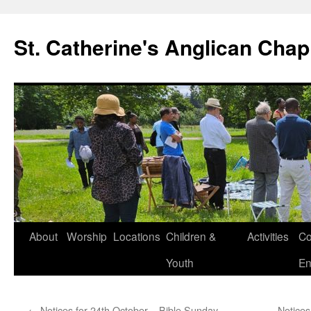
Skip
to
St. Catherine's Anglican Chap
content
About
Worship
Locations
Children &
Activities
Co
Youth
En
←
Notices for 24th October – Bible Sunday
Notices